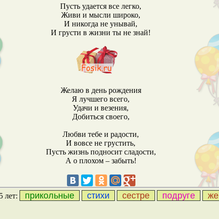
Пусть удается все легко,
Живи и мысли широко,
И никогда не унывай,
И грусти в жизни ты не знай!
Желаю в день рождения
Я лучшего всего,
Удачи и везения,
Добиться своего,
Любви тебе и радости,
И вовсе не грустить,
Пусть жизнь подносит сладости,
А о плохом – забыть!
прикольные
стихи
сестре
подруге
же
5 лет: