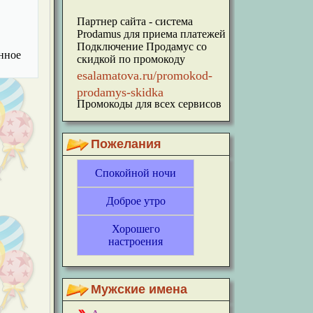
Партнер сайта - система
Prodamus для приема платежей
Подключение Продамус со
енное
скидкой по промокоду
esalamatova.ru/promokod-
prodamys-skidka
Промокоды для всех сервисов
Пожелания
Спокойной ночи
Доброе утро
Хорошего
настроения
Мужские имена