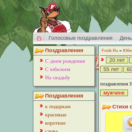
Голосовые поздравления
День
Поздравления
Fosik.Ru
»
Юби
20 лет
С днем рождения
С юбилеем
55 лет
60
На свадьбу
поздравления 3
мужчине
Поздравления
к подаркам
Cтихи 
красивые
короткие
слова