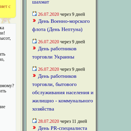
шахмат
яет с
26.07.2020
через
9
дней
День Военно-морского
ка
флота (День Нептуна)
ни!
ысот,
26.07.2020
через
9
дней
День работников
ать
торговли Украины
о,
26.07.2020
через
9
дней
День работников
торговли, бытового
самому?
ить
обслуживания населения и
жилищно - коммунального
шие
хозяйства
28.07.2020
через
11
дней
День PR-специалиста