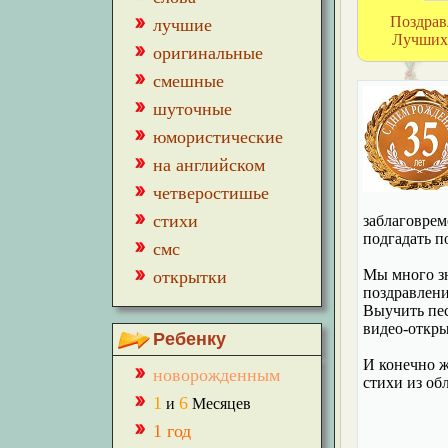
Поздрав
лучшие
Лучших 
оригинальные
смешные
шуточные
юмористические
на английском
четверостишье
стихи
заблаговрем
подгадать п
смс
Мы много з
открытки
поздравлени
Выучить пес
видео-откры
Ребенку
И конечно ж
новорожденным
стихи из об
1
6
и
Месяцев
1 год