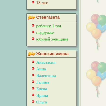
18 лет
Стенгазета
ребенку 1 год
подружке
юбилей женщине
Женские имена
Анастасия
Анна
Валентина
Галина
Елена
Ирина
Ольга