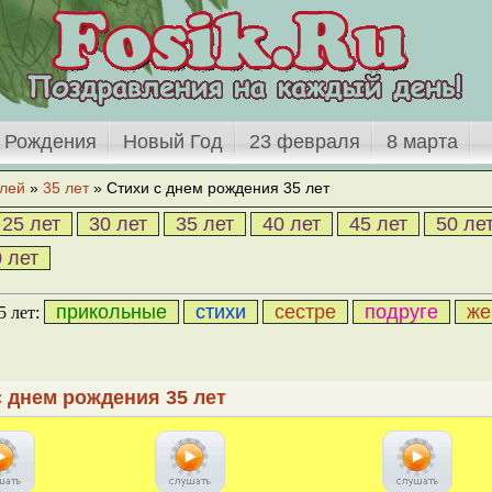
 Рождения
Новый Год
23 февраля
8 марта
лей
»
35 лет
» Cтихи с днем рождения 35 лет
25 лет
30 лет
35 лет
40 лет
45 лет
50 ле
 лет
прикольные
стихи
сестре
подруге
же
5 лет:
с днем рождения 35 лет