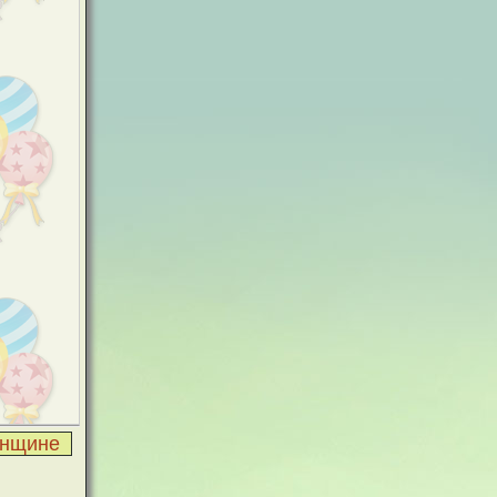
нщине