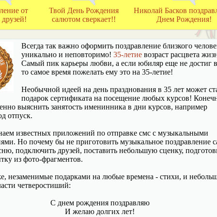
ление от
Твой День Рождения
Николай Басков поздравл
друзей!
салютом сверкает!!
Днем Рождения!
Всегда так важно оформить поздравление близкого челове
уникально и неповторимо!
35-летие
возраст расцвета жиз
Самый пик карьеры любви, а если юбиляр еще не достиг в
то самое время пожелать ему это на 35-летие!
Необычной идеей на день празднования в 35 лет может ст
подарок сертификата на посещение любых курсов! Конечн
енно выяснить занятость именинника в дни курсов, например
од отпуск.
наем известных приложений по отправке смс с музыкальными
ями. Но почему бы не приготовить музыкальное поздравление 
ню, подключить друзей, поставить небольшую сценку, подготов
тку из фото-фрагментов.
е, незаменимые подарками на любые времена - стихи, и неболь
ласти четверостиший:
С днем рождения поздравляю
И желаю долгих лет!