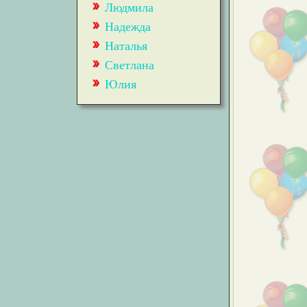
Людмила
Надежда
Наталья
Светлана
Юлия