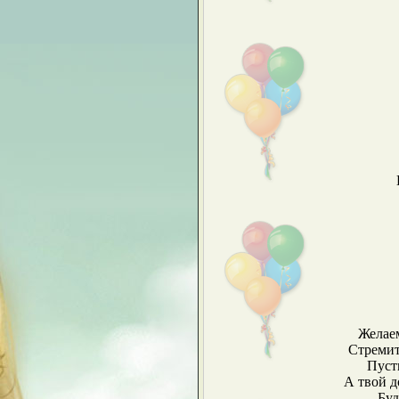
Желаем
Стремит
Пуст
А твой д
Буд