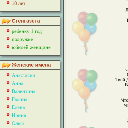
18 лет
Л
Стенгазета
ребенку 1 год
подружке
юбилей женщине
Женские имена
С
Анастасия
Твой 
Анна
В
Валентина
Галина
Что
Ч
Елена
Ирина
Ольга