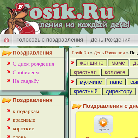
Голосовые поздравления
День Рождения
Поздравления
Fosik.Ru
»
День Рождения
» Поз
женщине
маме
д
С днем рождения
С юбилеем
крестная
коллеге
На свадьбу
мужчине
папе
сы
крестный
директору
Поздравления
Поздравления с дн
к подаркам
красивые
короткие
слова