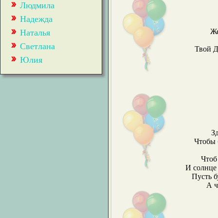
Людмила
Надежда
Же
Наталья
Светлана
Твой Д
Юлия
Зд
Чтобы 
Чтоб
И солнце
Пусть б
А ч