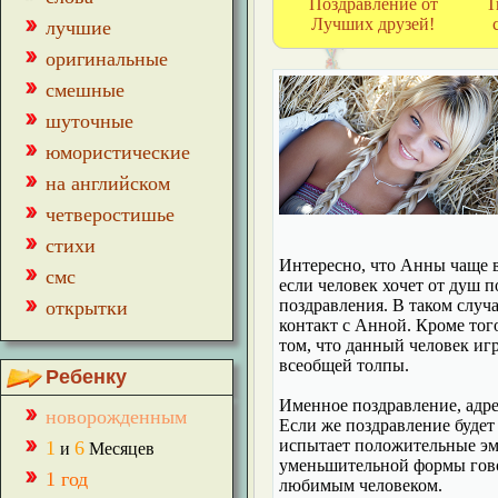
Поздравление от
Т
Лучших друзей!
лучшие
оригинальные
смешные
шуточные
юмористические
на английском
четверостишье
стихи
Интересно, что Анны чаще в
смс
если человек хочет от душ 
поздравления. В таком случ
открытки
контакт с Анной. Кроме того
том, что данный человек игр
всеобщей толпы.
Ребенку
Именное поздравление, адре
новорожденным
Если же поздравление будет 
испытает положительные эм
1
6
и
Месяцев
уменьшительной формы говор
1 год
любимым человеком.