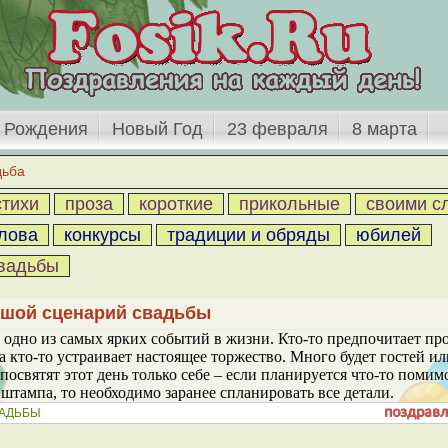
 Рождения
Новый Год
23 февраля
8 марта
дьба
стихи
проза
короткие
прикольные
своими с
лова
конкурсы
традиции и обряды
юбилей
свадьбы
шой сценарий свадьбы
о одно из самых ярких событий в жизни. Кто-то предпочитает пр
 а кто-то устраивает настоящее торжество. Много будет гостей и
освятят этот день только себе – если планируется что-то помим
штампа, то необходимо заранее спланировать все детали.
АДЬБЫ