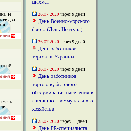
шахмат
ека. И
26.07.2020
через
9
дней
 ее два
День Военно-морского
» и
флота (День Нептуна)
26.07.2020
через
9
дней
День работников
торговли Украины
и иной
26.07.2020
через
9
дней
День работников
торговли, бытового
обслуживания населения и
жилищно - коммунального
ться к
иде
хозяйства
28.07.2020
через
11
дней
День PR-специалиста