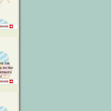
нь так
ь на чье
репкого
и!