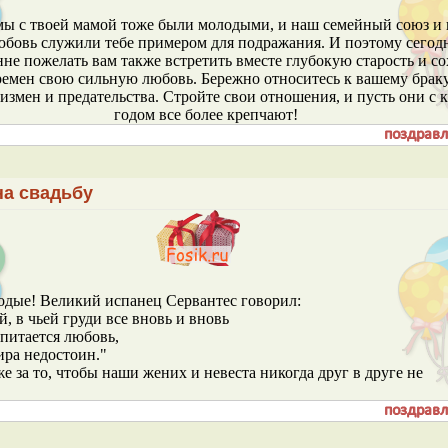
мы с твоей мамой тоже были молодыми, и наш семейный союз и
юбовь служили тебе примером для подражания. И поэтому сегод
не пожелать вам также встретить вместе глубокую старость и с
ремен свою сильную любовь. Бережно относитесь к вашему браку
измен и предательства. Стройте свои отношения, и пусть они с
годом все более крепчают!
на свадьбу
одые! Великий испанец Сервантес говорил:
 в чьей груди все вновь и вновь
питается любовь,
ира недостоин."
е за то, чтобы наши жених и невеста никогда друг в друге не
!