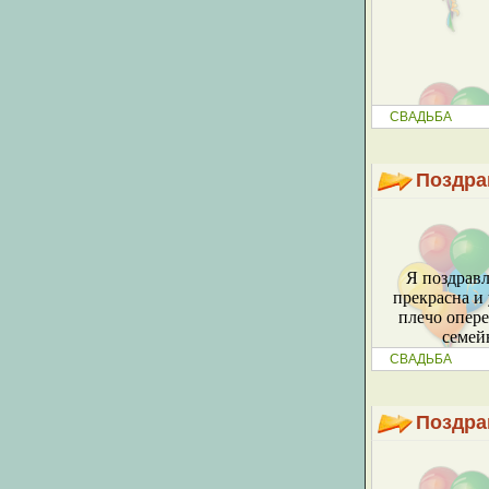
СВАДЬБА
Поздра
Я поздравл
прекрасна и 
плечо опере
семейн
СВАДЬБА
Поздра