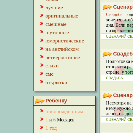
Cценар
лучшие
Свадьба
– од
оригинальные
хочется, что
смешные
дня. Если пе
поздравлений
шуточные
СЦЕНАРИЙ СВ
юмористические
на английском
Свадеб
четверостишье
Подготовка к
стихи
относятся ра
стране, у то
смс
СВАДЬБА
открытки
Сценар
Ребенку
Несмотря на 
нему нужно о
новорожденным
денег, сладо
1
6
и
Месяцев
СЦЕНАРИЙ СВ
1 год