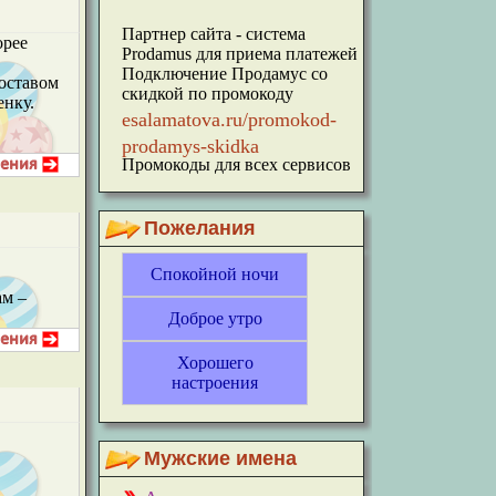
Партнер сайта - система
орее
Prodamus для приема платежей
Подключение Продамус со
составом
скидкой по промокоду
енку.
esalamatova.ru/promokod-
prodamys-skidka
Промокоды для всех сервисов
Пожелания
Спокойной ночи
ам –
Доброе утро
Хорошего
настроения
Мужские имена