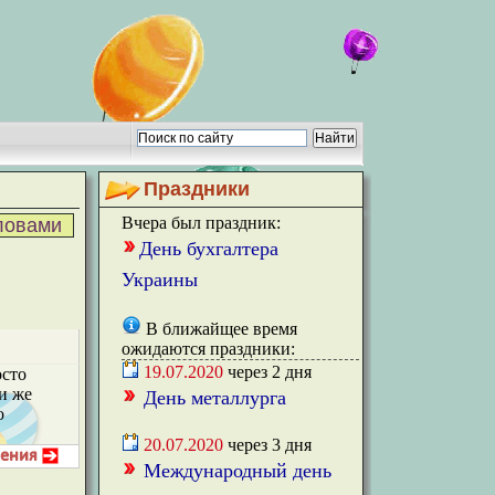
Праздники
Вчера был праздник:
ловами
День бухгалтера
Украины
В ближайщее время
ожидаются праздники:
19.07.2020
через
2
дня
осто
ли же
День металлурга
о
20.07.2020
через
3
дня
Международный день