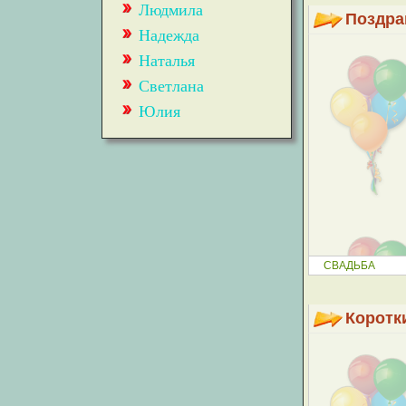
Людмила
Поздра
Надежда
Наталья
Светлана
Юлия
СВАДЬБА
Коротк