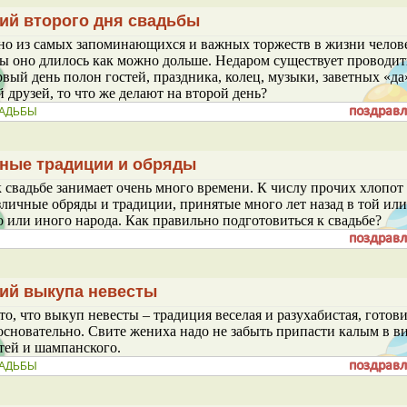
ий второго дня свадьбы
но из самых запоминающихся и важных торжеств в жизни челов
бы оно длилось как можно дольше. Недаром существует проводить
рвый день полон гостей, праздника, колец, музыки, заветных «да
 друзей, то что же делают на второй день?
АДЬБЫ
ные традиции и обряды
 свадьбе занимает очень много времени. К числу прочих хлопот
зличные обряды и традиции, принятые много лет назад в той ил
го или иного народа. Как правильно подготовиться к свадьбе?
ий выкупа невесты
то, что выкуп невесты – традиция веселая и разухабистая, готови
сновательно. Свите жениха надо не забыть припасти калым в в
стей и шампанского.
АДЬБЫ