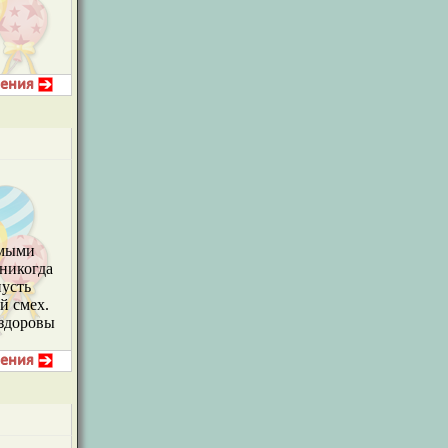
амыми
 никогда
пусть
й смех.
 здоровы