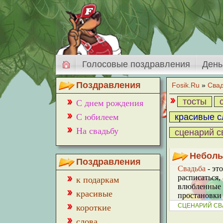
Голосовые поздравления
День
Поздравления
Fosik.Ru
»
Сва
тосты
С днем рождения
С юбилеем
красивые с
На свадьбу
cценарий 
Неболь
Поздравления
Свадьба
- эт
расписаться,
к подаркам
влюбленные п
красивые
простановки 
СЦЕНАРИЙ СВ
короткие
слова