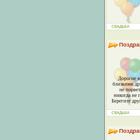
СВАДЬБА
Поздра
Дорогие м
близкими дру
не порвет
никогда не 
Берегите дру
СВАДЬБА
Поздра