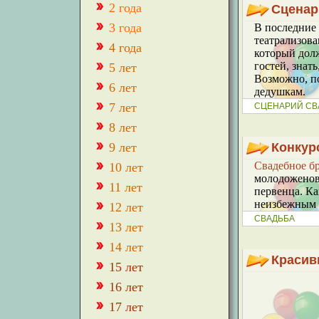
2 года
Сценар
3 года
В последние
театрализова
4 года
который долж
гостей, знать
5 лет
Возможно, по
6 лет
дедушкам.
7 лет
СЦЕНАРИЙ СВ
8 лет
9 лет
Конкур
Свадебное б
10 лет
молодоженов.
11 лет
первенца. Ка
неизбежным 
12 лет
СВАДЬБА
13 лет
14 лет
Красив
15 лет
16 лет
17 лет