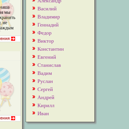
Александр
 наша
Василий
ня мы
Владимир
охранить
, не
Геннадий
 каждым
Федор
Виктор
Константин
Евгений
Станислав
Вадим
Руслан
Сергей
Андрей
Кирилл
Иван