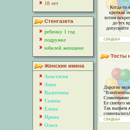
18 лет
Когда-то 
крепкая л
хотим искрен
Стенгазета
до тех в
допускайте 
ребенку 1 год
подружке
СВАДЬБА
юбилей женщине
Тосты 
Женские имена
Анастасия
Анна
Дорогие мол
Валентина
"Влюбленный,
Сомненьями 
Галина
Ее святого м
Так выпьем ж
Елена
сомневались
Ирина
СВАДЬБА
Ольга