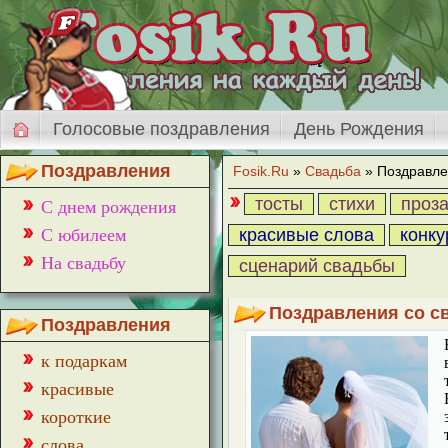
Голосовые поздравления
День Рождения
Поздравления
Fosik.Ru
»
Свадьба
» Поздравле
тосты
стихи
проз
С днем рождения
С юбилеем
красивые слова
конк
На свадьбу
cценарий свадьбы
Поздравления со с
Поздравления
к подаркам
красивые
короткие
слова