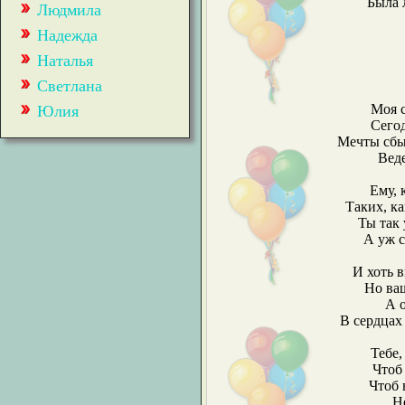
Была 
Людмила
Надежда
Наталья
Светлана
Моя с
Юлия
Сегод
Мечты сбыл
Веде
Ему, 
Таких, ка
Ты так 
А уж с
И хоть в
Но ваш
А о
В сердцах
Тебе,
Чтоб
Чтоб 
Н