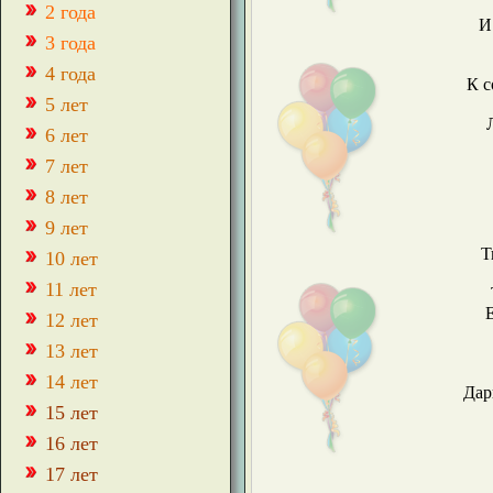
2 года
И
3 года
4 года
К с
5 лет
6 лет
7 лет
8 лет
9 лет
Т
10 лет
11 лет
12 лет
13 лет
14 лет
Дар
15 лет
16 лет
17 лет