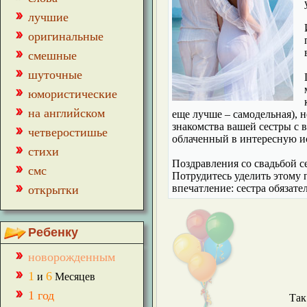
лучшие
оригинальные
смешные
шуточные
юмористические
на английском
еще лучше – самодельная),
знакомства вашей сестры с 
четверостишье
облаченный в интересную и
стихи
Поздравления со свадьбой с
смс
Потрудитесь уделить этому 
впечатление: сестра обязат
открытки
Ребенку
новорожденным
1
6
и
Месяцев
1 год
Так