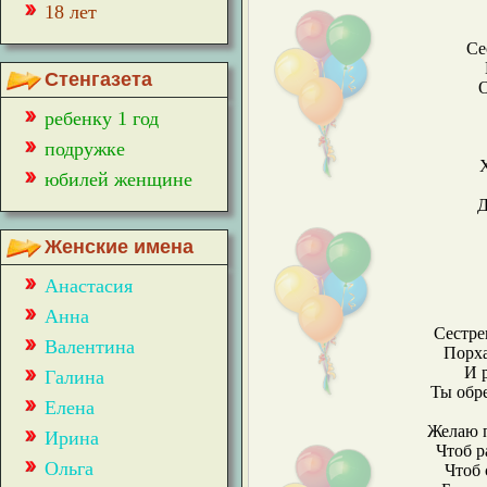
18 лет
Се
Стенгазета
О
ребенку 1 год
подружке
юбилей женщине
Д
Женские имена
Анастасия
Анна
Сестре
Валентина
Порха
И р
Галина
Ты обре
Елена
Желаю п
Ирина
Чтоб р
Ольга
Чтоб 