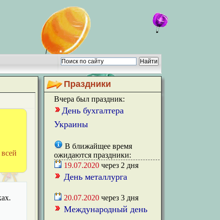
Праздники
Вчера был праздник:
День бухгалтера
Украины
В ближайщее время
 всей
ожидаются праздники:
19.07.2020
через
2
дня
День металлурга
ах.
20.07.2020
через
3
дня
Международный день