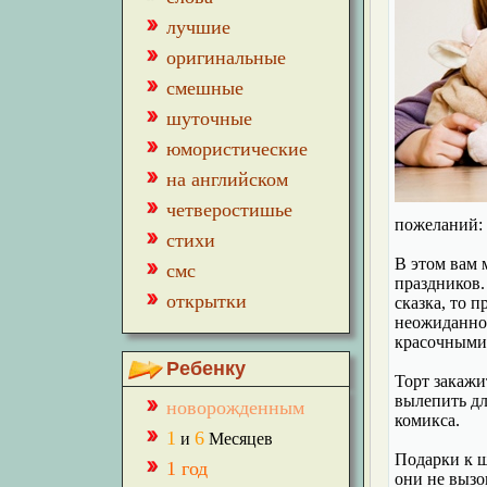
лучшие
оригинальные
смешные
шуточные
юмористические
на английском
четверостишье
пожеланий: 
стихи
В этом вам 
смс
праздников.
открытки
сказка, то 
неожиданнос
красочными
Ребенку
Торт закажи
вылепить дл
новорожденным
комикса.
1
6
и
Месяцев
Подарки к ш
1 год
они не вызо