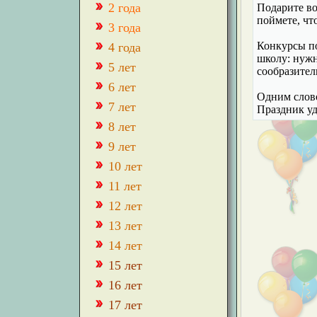
2 года
Подарите во
поймете, чт
3 года
Конкурсы по
4 года
школу: нужн
5 лет
сообразител
6 лет
Одним слово
7 лет
Праздник уд
8 лет
9 лет
10 лет
11 лет
12 лет
13 лет
14 лет
15 лет
16 лет
17 лет