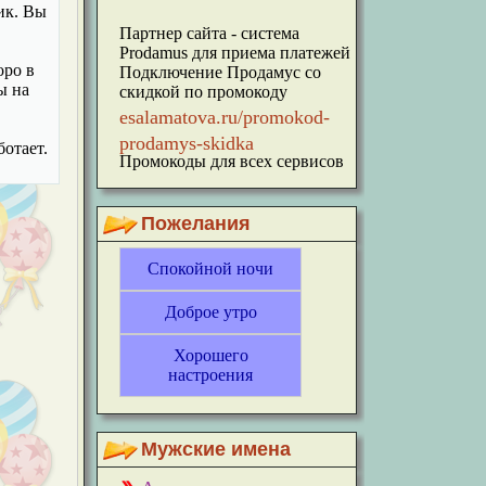
ик. Вы
Партнер сайта - система
Prodamus для приема платежей
оро в
Подключение Продамус со
ы на
скидкой по промокоду
esalamatova.ru/promokod-
prodamys-skidka
ботает.
Промокоды для всех сервисов
Пожелания
Спокойной ночи
Доброе утро
Хорошего
настроения
Мужские имена