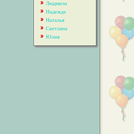
Людмила
Надежда
Наталья
Светлана
Юлия