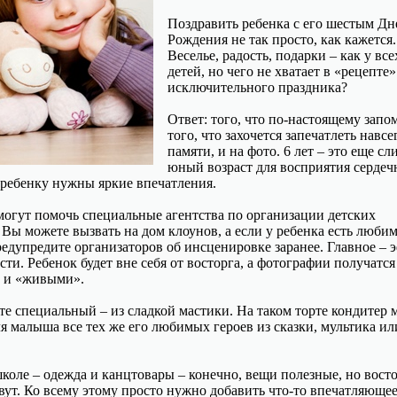
Поздравить ребенка с его шестым Дн
Рождения не так просто, как кажется.
Веселье, радость, подарки – как у все
детей, но чего не хватает в «рецепте»
исключительного праздника?
Ответ: того, что по-настоящему запо
того, что захочется запечатлеть навсе
памяти, и на фото. 6 лет – это еще с
юный возраст для восприятия серде
ребенку нужны яркие впечатления.
могут помочь специальные агентства по организации детских
 Вы можете вызвать на дом клоунов, а если у ребенка есть люби
предупредите организаторов об инсценировке заранее. Главное – 
ти. Ребенок будет вне себя от восторга, а фотографии получатся
 и «живыми».
те специальный – из сладкой мастики. На таком торте кондитер 
я малыша все тех же его любимых героев из сказки, мультика ил
коле – одежда и канцтовары – конечно, вещи полезные, но вост
вут. Ко всему этому просто нужно добавить что-то впечатляющее