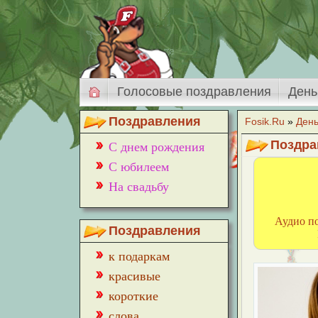
Голосовые поздравления
День
Поздравления
Fosik.Ru
»
Ден
Поздра
С днем рождения
С юбилеем
На свадьбу
Аудио п
Поздравления
к подаркам
красивые
короткие
слова