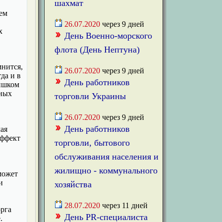
шахмат
ем
26.07.2020
через
9
дней
х
День Военно-морского
флота (День Нептуна)
мнится,
26.07.2020
через
9
дней
гда и в
День работников
лишком
чных
торговли Украины
26.07.2020
через
9
дней
День работников
мая
эффект
торговли, бытового
обслуживания населения и
жилищно - коммунального
может
и
хозяйства
28.07.2020
через
11
дней
орга
День PR-специалиста
.