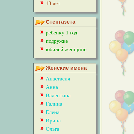
18 лет
Стенгазета
ребенку 1 год
подружке
юбилей женщине
Женские имена
Анастасия
Анна
Валентина
Галина
Елена
Ирина
Ольга