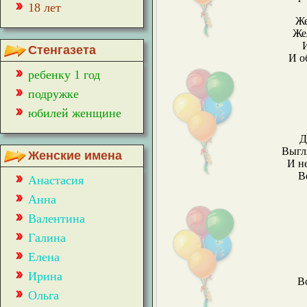
18 лет
Же
Же
И
Стенгазета
И о
ребенку 1 год
подружке
юбилей женщине
Д
Выгл
Женские имена
И н
В
Анастасия
Анна
Валентина
Галина
Елена
Ирина
Вс
Ольга