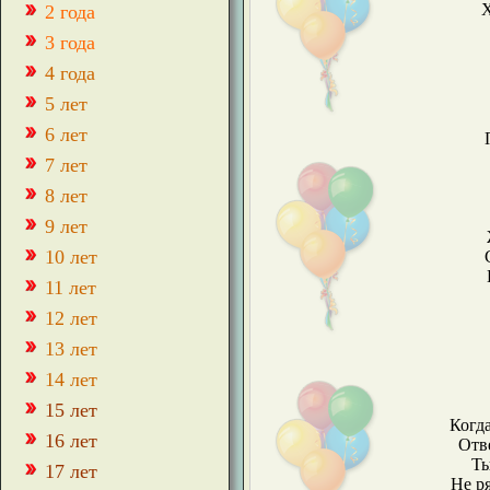
Х
2 года
3 года
4 года
5 лет
6 лет
7 лет
8 лет
9 лет
10 лет
11 лет
12 лет
13 лет
14 лет
15 лет
Когд
16 лет
Отве
Ты
17 лет
Не р