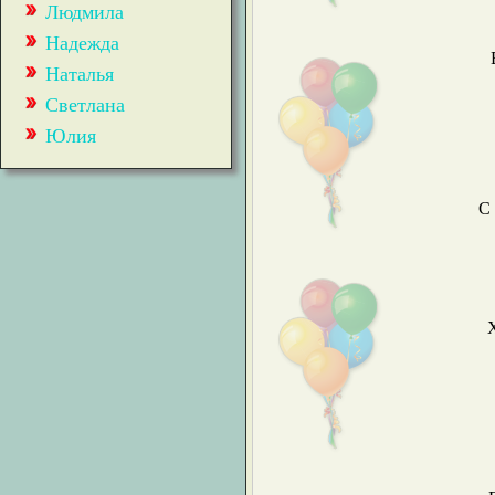
Людмила
Надежда
Наталья
Светлана
Юлия
С
Х