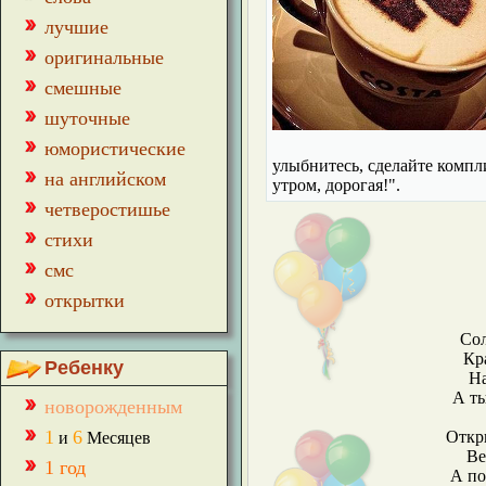
лучшие
оригинальные
смешные
шуточные
юмористические
улыбнитесь, сделайте компл
на английском
утром, дорогая!".
четверостишье
стихи
смс
открытки
Сол
Кр
Ребенку
На
А ты
новорожденным
1
6
Откр
и
Месяцев
Ве
1 год
А по