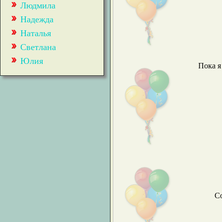
Людмила
Надежда
Наталья
Светлана
Юлия
Пока я
Со