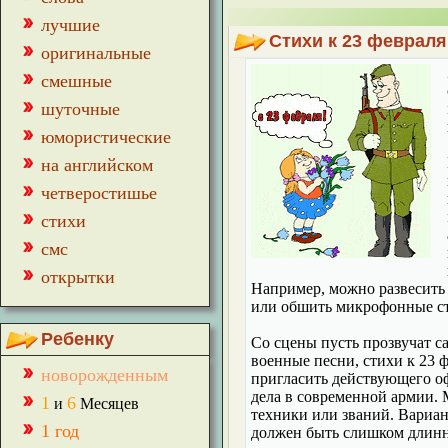
лучшие
Стихи к 23 феврал
оригинальные
смешные
шуточные
юмористические
на английском
четверостишье
стихи
смс
открытки
Например, можно развесить 
или обшить микрофонные ст
Ребенку
Со сцены пусть прозвучат с
военные песни,
стихи к 23 
новорожденным
пригласить действующего оф
дела в современной армии.
1
6
и
Месяцев
техники или званий. Вариант
1 год
должен быть слишком длинн