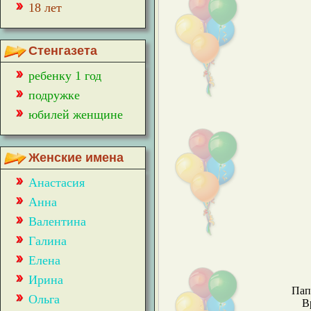
18 лет
Стенгазета
ребенку 1 год
подружке
юбилей женщине
Женские имена
Анастасия
Анна
Валентина
Галина
Елена
Ирина
Пап
Ольга
В