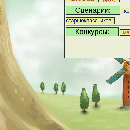
Сценарии:
ко
старшеклассников
Конкурсы:
ма